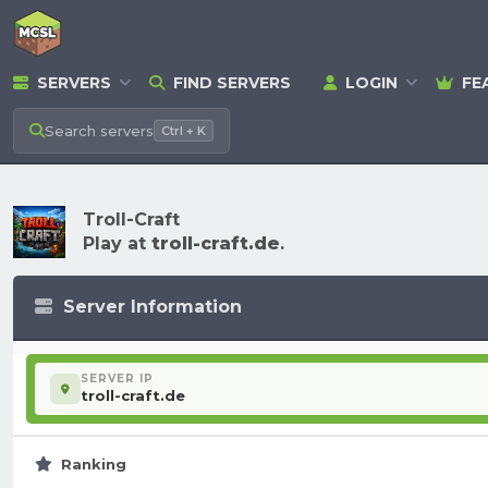
SERVERS
FIND SERVERS
LOGIN
FE
Search
servers
Ctrl + K
Troll-Craft
Play at
troll-craft.de
.
Server Information
SERVER IP
troll-craft.de
Ranking