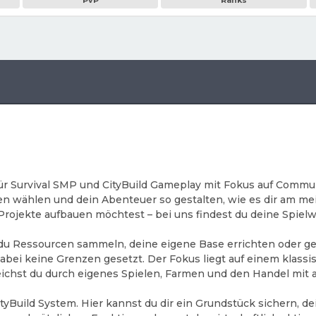
PvP
Ranks
für Survival SMP und CityBuild Gameplay mit Fokus auf Commun
 wählen und dein Abenteuer so gestalten, wie es dir am meist
Projekte aufbauen möchtest – bei uns findest du deine Spielw
der du Ressourcen sammeln, deine eigene Base errichten ode
 dabei keine Grenzen gesetzt. Der Fokus liegt auf einem kla
erreichst du durch eigenes Spielen, Farmen und den Handel mit 
CityBuild System. Hier kannst du dir ein Grundstück sichern,