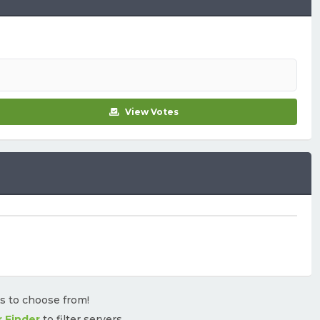
View Votes
rs to choose from!
r Finder
to filter servers.