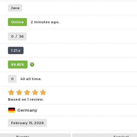
Java
Online
2 minutes ago.
0
/
36
1.21.x
99.85%
0
40 all time.
Based on 1 review.
Germany
February 15, 2026