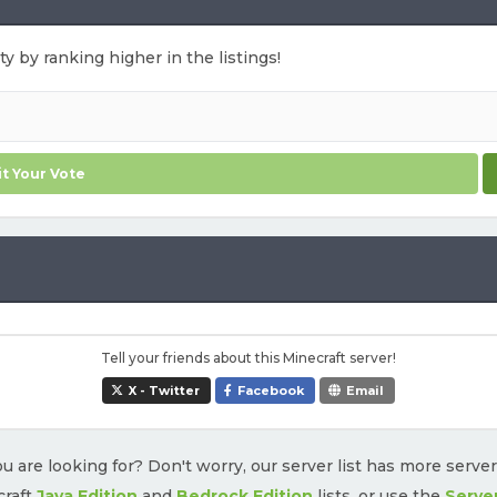
ty by ranking higher in the listings!
t Your Vote
Tell your friends about this Minecraft server!
X - Twitter
Facebook
Email
u are looking for? Don't worry, our server list has more serve
craft
Java Edition
and
Bedrock Edition
lists, or use the
Serve