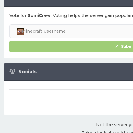
Vote for
SumiCrew
. Voting helps the server gain populari
Submi
Socials
Not the server yo
Take a look at our Mine