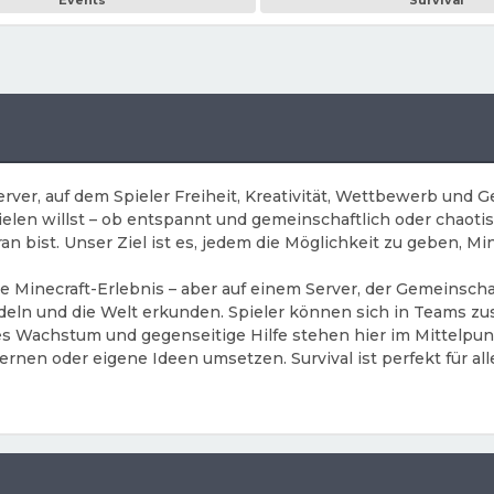
Events
Survival
ver, auf dem Spieler Freiheit, Kreativität, Wettbewerb und G
len willst – ob entspannt und gemeinschaftlich oder chaotisc
ran bist. Unser Ziel ist es, jedem die Möglichkeit zu geben, M
iche Minecraft-Erlebnis – aber auf einem Server, der Gemeinsch
ndeln und die Welt erkunden. Spieler können sich in Teams z
mes Wachstum und gegenseitige Hilfe stehen hier im Mittelpu
nen oder eigene Ideen umsetzen. Survival ist perfekt für all