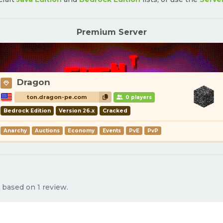
Premium Server
Dragon
ton.dragon-pe.com
0 players
Bedrock Edition
Version 26.x
Cracked
Anarchy
Auctions
Economy
Events
PvE
PvP
s based on 1 review.