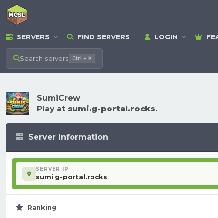
SERVERS
FIND SERVERS
LOGIN
FE
Search
servers
Ctrl + K
SumiCrew
Play at
sumi.g-portal.rocks
.
Server Information
SERVER IP
sumi.g-portal.rocks
Ranking