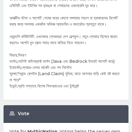
এবিলিটি এবং ইউনিক সব র‍্যাঙ্ক যা গেমারদের একঘেয়েমি দূর করে।
অ্যাক্টিভ স্টাফ ও সাপোর্ট: গেমের মধ্যে কোনো সমস্যায় পড়লে বা হ্যাকারদের রিপোর্ট
করার জন্য সবসময় একঝাঁক অভিজ্ঞ অ্যাডমিন ও মডারেটর প্রস্তুত থাকে।
ফ্রেন্ডলি কমিউনিটি: এখানকার প্লেয়াররা বেশ হেল্পফুল। নতুন প্লেয়ার হিসেবে জয়েন
করলেও আপনি খুব দ্রুত সবার সাথে মানিয়ে নিতে পারবেন।
ফিচার,বিবরণ
ভার্সন,লেটেস্ট মাইনক্রাফ্ট ভার্সন (Java এবং Bedrock উভয়ই সাপোর্ট করে)
ইকোনমি,প্লেয়ার-বেসড মার্কেট এবং শপ সিস্টেম
সুরক্ষা,"ল্যান্ড ক্লেইম (Land Claim) সুবিধা, যাতে আপনার বাড়ি কেউ নষ্ট করতে
না পারে"
ইভেন্ট,প্রতি সপ্তাহে বিশেষ গিভঅ্যাওয়ে এবং টুর্নামেন্ট
Vote
Vote for
MythicNation
. Voting helps the server gain