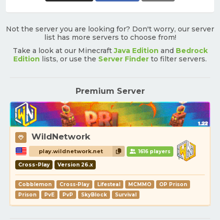
Not the server you are looking for? Don't worry, our server
list has more servers to choose from!
Take a look at our Minecraft
Java Edition
and
Bedrock
Edition
lists, or use the
Server Finder
to filter servers.
Premium Server
WildNetwork
play.wildnetwork.net
1616 players
Cross-Play
Version 26.x
Cobblemon
Cross-Play
Lifesteal
MCMMO
OP Prison
Prison
PvE
PvP
SkyBlock
Survival