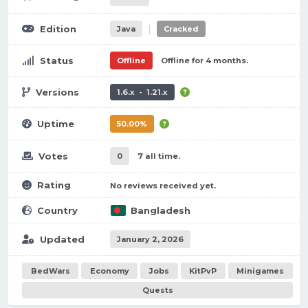
|
Edition
Java
Cracked
Status
Offline
Offline for 4 months.
Versions
1.6.x - 1.21.x
Uptime
50.00%
Votes
0
7 all time.
Rating
No reviews received yet.
Country
Bangladesh
Updated
January 2, 2026
BedWars
Economy
Jobs
KitPvP
Minigames
Quests