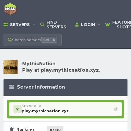
FIND
FEATUR
SERVERS
LOGIN
SERVERS
SLOT
Search
servers
Ctrl + K
MythicNation
Play at
play.mythicnation.xyz
.
Server Information
SERVER IP
play.mythicnation.xyz
Ranking
#3810