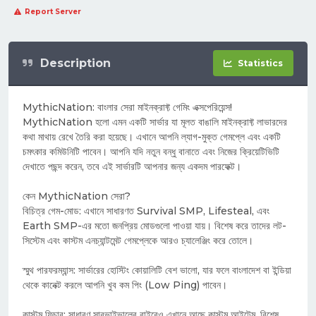
Report Server
Description
Statistics
MythicNation: বাংলার সেরা মাইনক্রাফ্ট গেমিং এক্সপেরিয়েন্স!
MythicNation হলো এমন একটি সার্ভার যা মূলত বাঙালি মাইনক্রাফ্ট লাভারদের
কথা মাথায় রেখে তৈরি করা হয়েছে। এখানে আপনি ল্যাগ-মুক্ত গেমপ্লে এবং একটি
চমৎকার কমিউনিটি পাবেন। আপনি যদি নতুন বন্ধু বানাতে এবং নিজের ক্রিয়েটিভিটি
দেখাতে পছন্দ করেন, তবে এই সার্ভারটি আপনার জন্য একদম পারফেক্ট।
কেন MythicNation সেরা?
বিচিত্র গেম-মোড: এখানে সাধারণত Survival SMP, Lifesteal, এবং
Earth SMP-এর মতো জনপ্রিয় মোডগুলো পাওয়া যায়। বিশেষ করে তাদের লট-
সিস্টেম এবং কাস্টম এনচ্যান্টমেন্ট গেমপ্লেকে আরও চ্যালেঞ্জিং করে তোলে।
স্মুথ পারফরম্যান্স: সার্ভারের হোস্টিং কোয়ালিটি বেশ ভালো, যার ফলে বাংলাদেশ বা ইন্ডিয়া
থেকে কানেক্ট করলে আপনি খুব কম পিং (Low Ping) পাবেন।
কাস্টম ফিচার: সাধারণ সারভাইভালের বাইরেও এখানে আছে কাস্টম আইটেম, বিশেষ