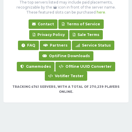
The top servers listed may include paid placements,
recognizable by the
icon in front of the server name.
These featured slots can be purchased
here
.
Contact
Terms of Service
Privacy Policy
Sale Terms
FAQ
Partners
Service Status
OptiFine Downloads
Gamemodes
Offline UUID Converter
Votifier Tester
TRACKING 4741 SERVERS, WITH A TOTAL OF 270,239 PLAYERS
ONLINE.