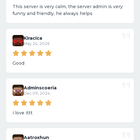
This server is very calm, the server admin is very
funny and friendly, he always helps
Kiracica
May 24, 2026
Good
Adminscoeria
Dec 09, 2024
i love ittt
Aatroxhun