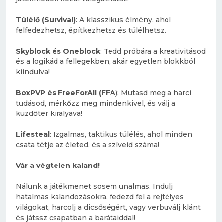
Túlélő (Survival)
: A klasszikus élmény, ahol
felfedezhetsz, építkezhetsz és túlélhetsz.
Skyblock és Oneblock
: Tedd próbára a kreativitásod
és a logikád a fellegekben, akár egyetlen blokkból
kiindulva!
BoxPVP és FreeForAll (FFA
): Mutasd meg a harci
tudásod, mérkőzz meg mindenkivel, és válj a
küzdőtér királyává!
Lifesteal
: Izgalmas, taktikus túlélés, ahol minden
csata tétje az életed, és a szíveid száma!
Vár a végtelen kaland!
Nálunk a játékmenet sosem unalmas. Indulj
hatalmas kalandozásokra, fedezd fel a rejtélyes
világokat, harcolj a dicsőségért, vagy verbuválj klánt
és játssz csapatban a barátaiddal!