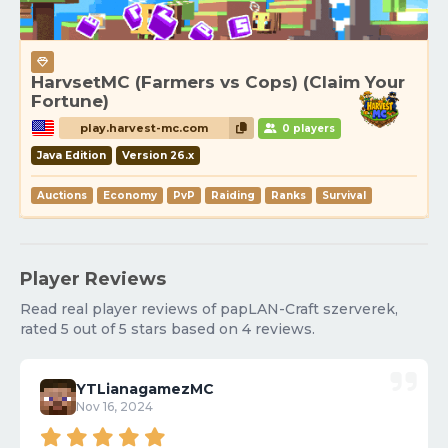
HarvsetMC (Farmers vs Cops) (Claim Your
Fortune)
play.harvest-mc.com
0 players
Java Edition
Version 26.x
Auctions
Economy
PvP
Raiding
Ranks
Survival
Player Reviews
Read real player reviews of papLAN-Craft szerverek,
rated 5 out of 5 stars based on 4 reviews.
YTLianagamezMC
Nov 16, 2024