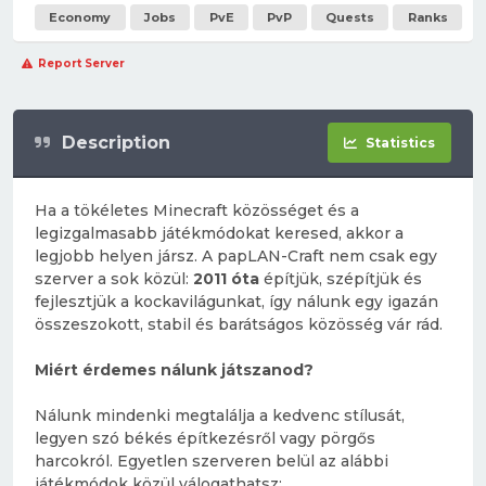
Economy
Jobs
PvE
PvP
Quests
Ranks
Report Server
Description
Statistics
Ha a tökéletes Minecraft közösséget és a
legizgalmasabb játékmódokat keresed, akkor a
legjobb helyen jársz. A papLAN-Craft nem csak egy
szerver a sok közül:
2011 óta
építjük, szépítjük és
fejlesztjük a kockavilágunkat, így nálunk egy igazán
összeszokott, stabil és barátságos közösség vár rád.
Miért érdemes nálunk játszanod?
Nálunk mindenki megtalálja a kedvenc stílusát,
legyen szó békés építkezésről vagy pörgős
harcokról. Egyetlen szerveren belül az alábbi
játékmódok közül válogathatsz: