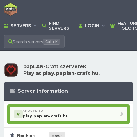
FIND
FEATUR
SERVERS
LOGIN
SERVERS
SLOT
Search
servers
Ctrl + K
papLAN-Craft szerverek
Play at
play.paplan-craft.hu
.
Server Information
SERVER IP
play.paplan-craft.hu
Ranking
#467