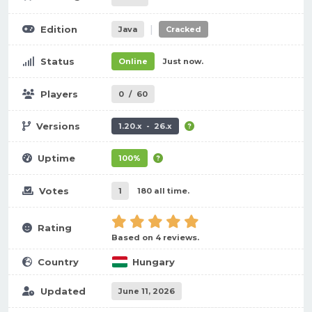
|
Edition
Java
Cracked
Status
Online
Just now.
Players
0
/
60
Versions
1.20.x - 26.x
Uptime
100%
Votes
1
180 all time.
Rating
Based on 4 reviews.
Country
Hungary
Updated
June 11, 2026