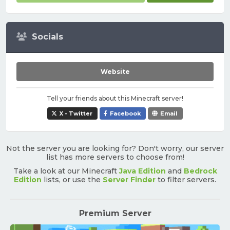
Socials
Website
Tell your friends about this Minecraft server!
X - Twitter
Facebook
Email
Not the server you are looking for? Don't worry, our server
list has more servers to choose from!
Take a look at our Minecraft
Java Edition
and
Bedrock
Edition
lists, or use the
Server Finder
to filter servers.
Premium Server